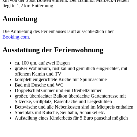
km von der Stadt Borken entfernt. Der Bahnhof Marbeck-Heiden
liegt in 1,2 km Entfernung.
Anmietung
Die Anmietung des Ferienhauses läuft ausschließlich über
Booking.com
.
Ausstattung der Ferienwohnung
ca. 100 qm, auf zwei Etagen
großer Wohnraum, rustikal und gemütlich eingerichtet, mit
offenem Kamin und TV
komplett eingerichtete Küche mit Spülmaschine
Bad mit Dusche und WC
Doppelschlafzimmer und ein Dreibettzimmer
großer, überdachter Balkon überdachte Gartenterrasse mit
Sitzecke, Grillplatz, Rasenfläche und Liegestühlen
Bettwäsche und alle Nebenkosten sind im Mietpreis enthalten
Spielplatz mit Rutsche, Seilbahn, Schaukel etc.
Aufstellung eines Kinderbetts für 5 Euro pauschal möglich