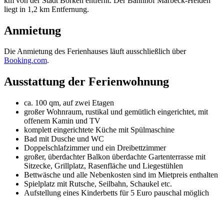
km von der Stadt Borken entfernt. Der Bahnhof Marbeck-Heiden
liegt in 1,2 km Entfernung.
Anmietung
Die Anmietung des Ferienhauses läuft ausschließlich über
Booking.com
.
Ausstattung der Ferienwohnung
ca. 100 qm, auf zwei Etagen
großer Wohnraum, rustikal und gemütlich eingerichtet, mit
offenem Kamin und TV
komplett eingerichtete Küche mit Spülmaschine
Bad mit Dusche und WC
Doppelschlafzimmer und ein Dreibettzimmer
großer, überdachter Balkon überdachte Gartenterrasse mit
Sitzecke, Grillplatz, Rasenfläche und Liegestühlen
Bettwäsche und alle Nebenkosten sind im Mietpreis enthalten
Spielplatz mit Rutsche, Seilbahn, Schaukel etc.
Aufstellung eines Kinderbetts für 5 Euro pauschal möglich