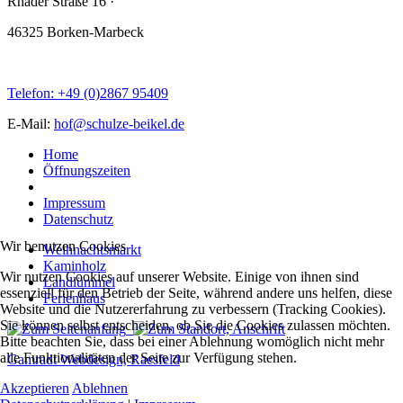
Rhader Straße 16
·
46325 Borken-Marbeck
Telefon: +49 (0)2867 95409
E-Mail:
hof@schulze-beikel.de
Home
Öffnungszeiten
Impressum
Datenschutz
Wir benutzen Cookies
Weihnachtsmarkt
Kaminholz
Wir nutzen Cookies auf unserer Website. Einige von ihnen sind
Landlümmel
essenziell für den Betrieb der Seite, während andere uns helfen, diese
Ferienhaus
Website und die Nutzererfahrung zu verbessern (Tracking Cookies).
Sie können selbst entscheiden, ob Sie die Cookies zulassen möchten.
Bitte beachten Sie, dass bei einer Ablehnung womöglich nicht mehr
alle Funktionalitäten der Seite zur Verfügung stehen.
Gamradt Webdesign, Raesfeld
Akzeptieren
Ablehnen