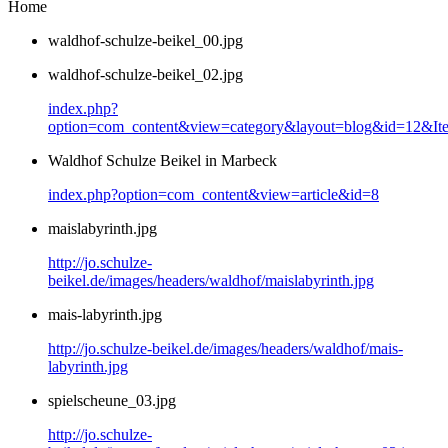
Home
waldhof-schulze-beikel_00.jpg
waldhof-schulze-beikel_02.jpg
index.php?
option=com_content&view=category&layout=blog&id=12&It
Waldhof Schulze Beikel in Marbeck
index.php?option=com_content&view=article&id=8
maislabyrinth.jpg
http://jo.schulze-
beikel.de/images/headers/waldhof/maislabyrinth.jpg
mais-labyrinth.jpg
http://jo.schulze-beikel.de/images/headers/waldhof/mais-
labyrinth.jpg
spielscheune_03.jpg
http://jo.schulze-