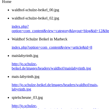
Home
waldhof-schulze-beikel_00.jpg
waldhof-schulze-beikel_02.jpg
index.php?
option=com_content&view=category&layout=blog&id=12&It
Waldhof Schulze Beikel in Marbeck
index.php?option=com_content&view=article&id=8
maislabyrinth.jpg
http://jo.schulze-
beikel.de/images/headers/waldhof/maislabyrinth.jpg
mais-labyrinth.jpg
http://jo.schulze-beikel.de/images/headers/waldhof/mais-
labyrinth.jpg
spielscheune_03.jpg
http://jo.schulze-